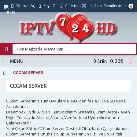
Açılır Menülerde
Oturum Aç
Kayıt Ol
A. Listem (
0
)
€
MENU
0 ürün - 0,00€
CCCAM SERVER
CCCAM SERVER
CCcam Serverimiz Tüm Uydularda 3500'den fazla HD ve SD Kanal
Açmaktadır.
Dreambox Uydu Alıcıları + Linux İşletim Sistemli CCcam Destekleyen
Diğer Tüm Uydu Alıcıları,Atlanta,VU+,Android Uydu Alıcılarında
Çalışmaktadır.
Yeni Çıkan Bütün CCCam Server Destekli Cihazlarda Çalışmaktadır.
CCcam Serverımız Linux Pc olup Dünyanın En Hızlı Ve En Kaliteli