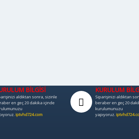
URULUM BİLGİSİ
KURULUM BİLG
arişinizi aldıktan sonra, sizinle
Siparişinizi aldıktan son
raber en geç 20 dakika içinde
beraber en geç 20 daki
rulumunuzu
kurulumunuzu
pıyoruz.
iptvhd724.com
yapıyoruz.
iptvhd724.c