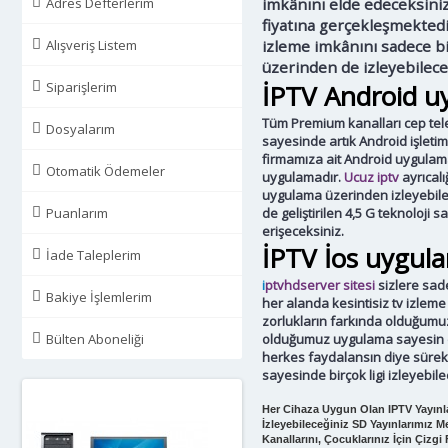
Adres Defterlerim
imkânını elde edeceksiniz
fiyatına gerçekleşmektedi
Alışveriş Listem
izleme imkânını sadece bi
üzerinden de izleyebilece
Siparişlerim
İPTV Android u
Tüm Premium kanalları cep tel
Dosyalarım
sayesinde artık Android işletim
firmamıza ait Android uygulama
Otomatik Ödemeler
uygulamadır.
Ucuz iptv
ayrıcalı
uygulama üzerinden izleyebilec
Puanlarım
de geliştirilen 4,5 G teknoloji 
erişeceksiniz.
İPTV İos uygul
İade Taleplerim
i
ptvhdserver sitesi
sizlere sade
Bakiye İşlemlerim
her alanda kesintisiz tv izleme
zorlukların farkında olduğumuz 
Bülten Aboneliği
olduğumuz uygulama sayesin de
herkes faydalansın diye sürek
sayesinde birçok ligi izleyebi
Her Cihaza Uygun Olan IPTV Yayınla
İzleyebileceğiniz SD Yayınlarımız M
Kanallarını, Çocuklarınız İçin Çizg