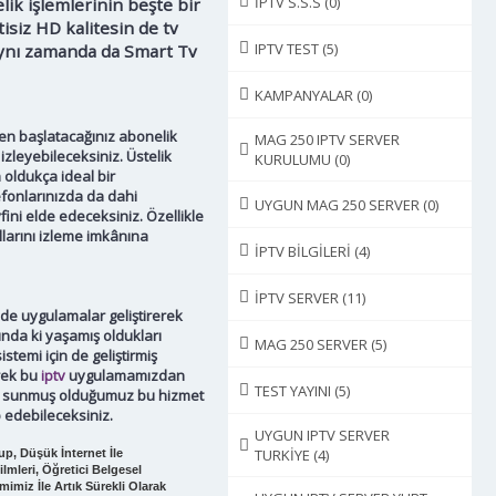
İPTV S.S.S
(0)
ik işlemlerinin beşte bir
tisiz HD kalitesin de tv
IPTV TEST
(5)
 aynı zamanda da Smart Tv
KAMPANYALAR
(0)
en başlatacağınız abonelik
MAG 250 IPTV SERVER
izleyebileceksiniz. Üstelik
KURULUMU
(0)
oldukça ideal bir
lefonlarınızda da dahi
UYGUN MAG 250 SERVER
(0)
ini elde edeceksiniz. Özellikle
allarını izleme imkânına
İPTV BİLGİLERİ
(4)
İPTV SERVER
(11)
nde uygulamalar geliştirerek
ında ki yaşamış oldukları
MAG 250 SERVER
(5)
stemi için de geliştirmiş
rek bu
iptv
uygulamamızdan
TEST YAYINI
(5)
ere sunmuş olduğumuz bu hizmet
 edebileceksiniz.
UYGUN IPTV SERVER
TURKİYE
(4)
p, Düşük İnternet İle
lmleri, Öğretici Belgesel
imiz İle Artık Sürekli Olarak