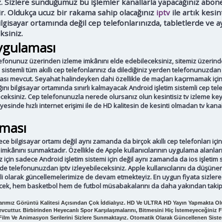
. Sizlere sunduğumuz bu işlemler kanallarla yapacağınız abonel
r. Oldukça ucuz bir rakama sahip olacağınız
iptv
ile artık kesin
lgisayar ortamında değil cep telefonlarınızda, tabletlerde ve
ksiniz.
ygulaması
efonunuz üzerinden izleme imkânını elde edebileceksiniz, sitemiz üzerind
 sistemli tüm akıllı cep telefonlarınız da dilediğiniz yerden telefonunuzdan 
sı mevcut. Seyahat halindeyken dahi özellikle de maçları kaçırmamak için 
ğını bilgisayar ortamında sınırlı kalmayacak Android işletim sistemli cep te
eksiniz. Cep telefonunuzla nerede olursanız olun kesintisiz tv izleme keyf
sayesinde hızlı internet erişimi ile de HD kalitesin de kesinti olmadan tv kan
aması
ce bilgisayar ortamı değil aynı zamanda da birçok akıllı cep telefonları içi
 imkânını sunmaktadır. Özellikle de Apple kullanıcılarının uygulama alanlar
için sadece Android işletim sistemi için değil aynı zamanda da ios işletim si
 telefonunuzdan iptv izleyebileceksiniz. Apple kullanıcılarını da düşüne
li olarak güncellemelerimize de devam etmekteyiz. En uygun fiyata sizl
lecek, hem basketbol hem de futbol müsabakalarını da daha yakından takip
rımız Görüntü Kalitesi Açısından Çok İddialıyız. HD Ve ULTRA HD Yayın Yapmakta Olu
evcuttur. Birbirinden Heyecanlı Spor Karşılaşmalarını, Bitmesini Hiç İstemeyeceğiniz Fi
i Film Ve Animasyon Serilerini Sizlere Sunmaktayız. Otomatik Olarak Güncellenen Sistem