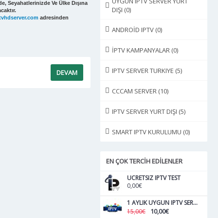
UYGUN IPTV SERVER YURT
de, Seyahatlerinizde Ve Ülke Dışına
DIŞI
(0)
caktır.
tvhdserver.com
adresinden
ANDROİD IPTV
(0)
İPTV KAMPANYALAR
(0)
IPTV SERVER TURKIYE
(5)
DEVAM
CCCAM SERVER
(10)
IPTV SERVER YURT DIŞI
(5)
SMART IPTV KURULUMU
(0)
EN ÇOK TERCİH EDİLENLER
UCRETSIZ IPTV TEST
0,00€
1 AYLIK UYGUN IPTV SERVER
10,00€
15,00€