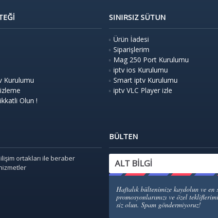
TEĞI
SINIRSIZ SÜTUN
Ürün İadesi
Siparişlerim
Mag 250 Port Kurulumu
iptv ios Kurulumu
v Kurulumu
Smart iptv Kurulumu
 izleme
iptv VLC Player izle
kkatli Olun !
BÜLTEN
işim ortakları ile beraber
ALT BILGI
hizmetler
Haftalık bültenimize kaydolun ve en 
promosyonlarımızı ve özel tekliflerimi
siz olun. Spam göndermiyoruz!