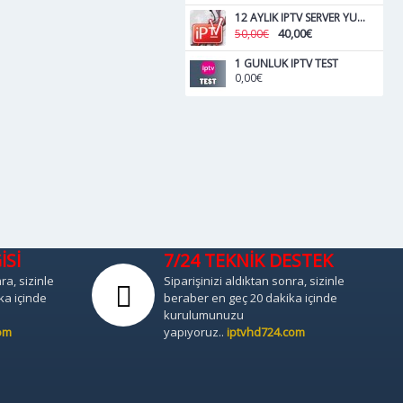
12 AYLIK IPTV SERVER YURTDISI
40,00€
50,00€
1 GUNLUK IPTV TEST
0,00€
İSİ
7/24 TEKNİK DESTEK
ra, sizinle
Siparişinizi aldıktan sonra, sizinle
ka içinde
beraber en geç 20 dakika içinde
kurulumunuzu
om
yapıyoruz..
iptvhd724.com