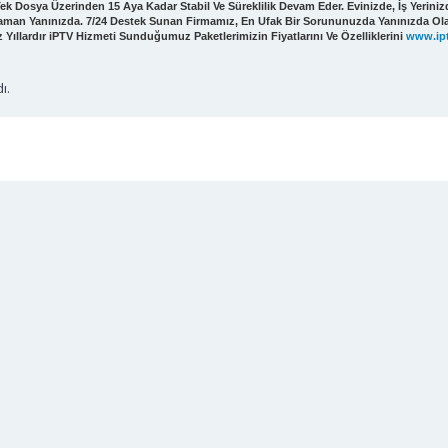
k Dosya Üzerinden 15 Aya Kadar Stabil Ve Süreklilik Devam Eder. Evinizde, İş Yeriniz
Zaman Yanınızda. 7/24 Destek Sunan Firmamız, En Ufak Bir Sorununuzda Yanınızda Ola
ıllardır iPTV Hizmeti Sunduğumuz Paketlerimizin Fiyatlarını Ve Özelliklerini
www.ip
ı.