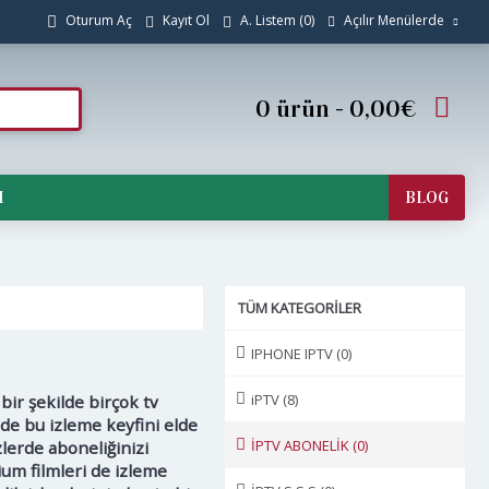
Açılır Menülerde
Oturum Aç
Kayıt Ol
A. Listem (
0
)
0 ürün - 0,00€
I
BLOG
TÜM KATEGORILER
IPHONE IPTV
(0)
iPTV
(8)
bir şekilde birçok tv
ilde bu izleme keyfini elde
İPTV ABONELİK
(0)
lerde aboneliğinizi
ium filmleri de izleme