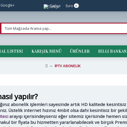
Google+
Türkçe
Euro
€
AL LISTESI
KARIŞIK MENÜ
ÜRÜNLER
BİLGİ BANKAS
İPTV ABONELİK
asıl yapılır?
nız abonelik işlemleri sayesinde artık HD kalitede kesintisiz 
iniz. Üstelik internet hızınız 4mbit olsa dahi kesintisiz bir şek
itesi
arayışı içerisindeyseniz eğer sitemiz içerisinde hemen siz
 makul bir fiyata bu hizmetten yararlanabilecek ve birçok Prem