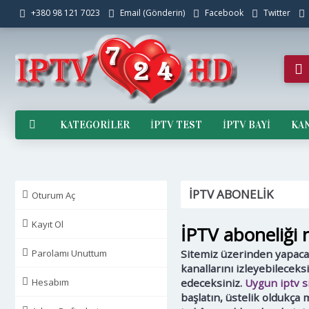
+380 98 121 7023
Email (Gönderin)
Facebook
Twitter
KATEGORILER
IPTV TEST
IPTV BAYI
KAN
İPTV ABONELİK
Oturum Aç
Kayıt Ol
İPTV aboneliği n
Parolamı Unuttum
Sitemiz üzerinden yapacağı
kanallarını izleyebileceks
Hesabım
edeceksiniz.
Uygun iptv s
başlatın, üstelik oldukça