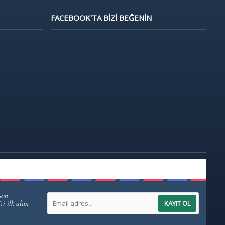
FACEBOOK'TA BIZI BEĞENIN
son
zi ilk alan
KAYIT OL