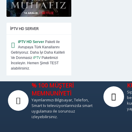
IPTV HD SERVER
iPTV HD Server
Paketi ile
Avrupaya Türk Kanallarını
Getiriyoruz. Daha İyi Daha Kaliteli
Ve Donmasiz
iPTV
Paketimizi
İnceleyin. Hemen Şimdi TEST
alabilirsiniz.
% 100 MÜŞTERİ
K
MEMNUNİYETİ
Sip
be
Yayınlarımızı Bilgisayar, Telefon,
ku
Smart tv televizyonlarınızda smart
ya
uygulaması ile sorunsuz
izleyebilirsiniz.