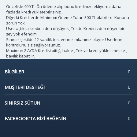
Öncelikle 400 TL Ön ödeme alıp bunu kredınıze eklıyoruz daha
fazlada kredı yükletebilirsiniz..
Diğerki Kredilerde Minimum Ödeme Tutarı 300 TL olabilir o Konuda
sorun Yok.
User açtıkca kredınızden düşüyor., Testte Kredinizden düşen bir
şey yok efendım.
Sınırsız şekilde 12 saatlik test verme ımkanınız oluyor Userlerın
kontrolunu siz sağlıyorsunuz.
Maximun 2 AYDA Kredisi bittiği halde , Tekrar kredi yükletilmesse ,
bayilik kapatılır.
BILGILER
MÜŞTERI DESTEĞI
SINIRSIZ SÜTUN
FACEBOOK'TA BIZI BEĞENIN