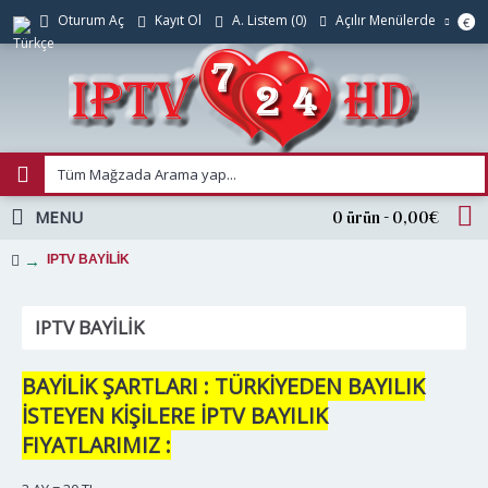
Açılır Menülerde
Oturum Aç
Kayıt Ol
A. Listem (
0
)
€
MENU
0 ürün - 0,00€
IPTV BAYİLİK
IPTV BAYİLİK
BAYİLİK ŞARTLARI : TÜRKİYEDEN BAYILIK
İSTEYEN KİŞİLERE İPTV BAYILIK
FIYATLARIMIZ :