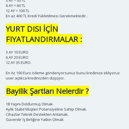
3 AY = 30 TL
6 AY = 60 TL
12 AY = 100 TL
En az 400 TL Kredi Yükletilmesi Gerekmektedir..
YURT DISI İÇİN
FIYATLANDIRMALAR :
3 AY 10 EURO
6 AY 20 EURO
12 AY 35 EURO.
En Az 100 Euro ödeme gönderiyorsunuz bunu kredinize ekliyoruz
user açtıkca kredinizden düşüyor.
Bayilik Şartları Nelerdir ?
18 Yaşını Doldurmuş Olmak.
Aylık Stabil Müşteri Potansiyeline Sahip Olmak.
Cihazlar Teknik Destekten Anlamak.
Güvenilir İş Birliğine Yatkın Olmak