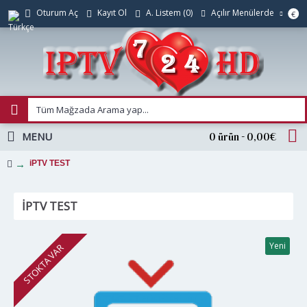
Açılır Menülerde
Oturum Aç
Kayıt Ol
A. Listem (
0
)
€
MENU
0 ürün - 0,00€
iPTV TEST
IPTV TEST
Yeni
STOKTA VAR