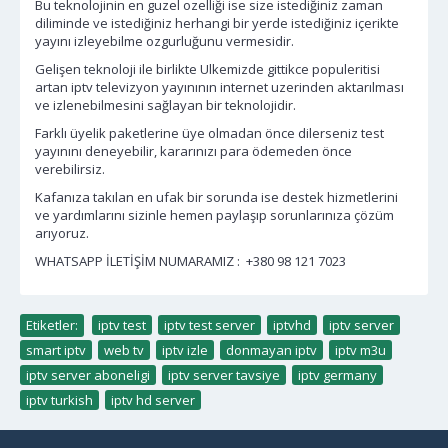
Bu teknolojinin en guzel ozelliği ise size istediğiniz zaman
diliminde ve istediğiniz herhangi bir yerde istediğiniz içerikte
yayını izleyebilme ozgurluğunu vermesidir.
Gelişen teknoloji ile birlikte Ulkemizde gittikce populeritisi
artan iptv televizyon yayınının internet uzerinden aktarılması
ve izlenebilmesini sağlayan bir teknolojidir.
Farklı üyelik paketlerine üye olmadan önce dilerseniz test
yayınını deneyebilir, kararınızı para ödemeden önce
verebilirsiz.
Kafanıza takılan en ufak bir sorunda ise destek hizmetlerini
ve yardımlarını sizinle hemen paylaşıp sorunlarınıza çözüm
arıyoruz.
WHATSAPP İLETİŞİM NUMARAMIZ : +380 98 121 7023
Etiketler:
iptv test
,
iptv test server
,
iptvhd
,
iptv server
,
smart iptv
,
web tv
,
iptv izle
,
donmayan iptv
,
iptv m3u
,
iptv server aboneligi
,
iptv server tavsiye
,
iptv germany
,
iptv turkish
,
iptv hd server